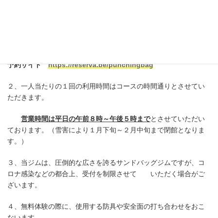
１，当ジムは、お客様の事前予約によってジムを開放いたします
ので、事前に以下予約サイトにてご予約いただくか、お電話にて
予約くださいませ。
予約サイト
https://reserva.be/punchingbag
２、一人当たりの１回の利用時間はコースの時間通りとさせてい
ただきます。
営業時間は平日の午前８時～午後５時まで
とさせていただい
ております。（雪害により１月下旬～２月中旬まで閉館となりま
す。）
３、当ジムは、圧倒的な広さを誇るサンドバッグジムですが、コ
ロナ感染などの都合上、受付を制限させて いただく場合がご
ざいます。
４、無料体験の際に、使用する防具や安全面の打ち合わせをおこ
ないます。